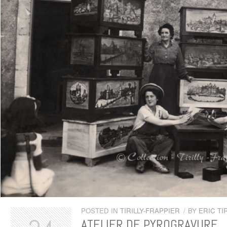
POSTED IN
TIRILLY-FRAPPIER
/
BY
ERIC TIR
ATELIER DE PYROGRAVURE