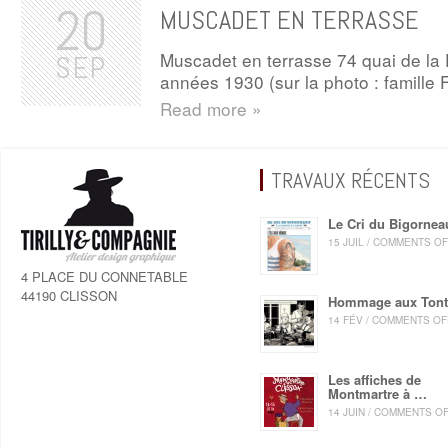
20
MUSCADET EN TERRASSE
Muscadet en terrasse 74 quai de la
SEP
années 1930 (sur la photo : famille 
Read more »
TRAVAUX RÉCENTS
Le Cri du Bigornea
15 JUIL / COMMENTS O
4 PLACE DU CONNETABLE
44190 CLISSON
Hommage aux Ton
14 FÉV / COMMENTS OF
Les affiches de
Montmartre à …
14 JUIN / COMMENTS O