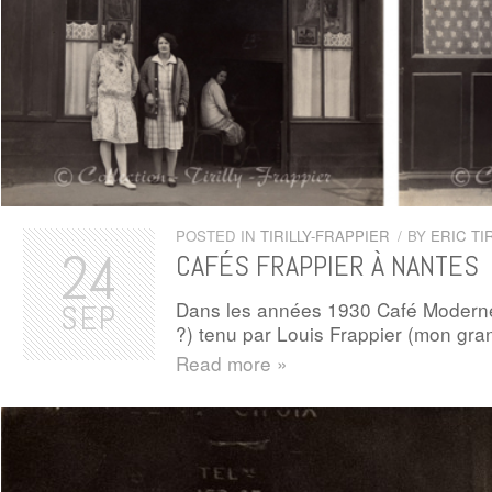
POSTED IN
TIRILLY-FRAPPIER
/
BY
ERIC TIR
24
CAFÉS FRAPPIER À NANTES
Dans les années 1930 Café Moderne
SEP
?) tenu par Louis Frappier (mon gra
Read more »