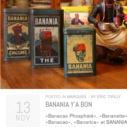
POSTED IN
MARQUES
/
BY
ERIC TIRILLY
13
BANANIA Y’A BON
«Banacao Phosphaté», «Bananette»
NOV
«Banacao», «Banarica» et BANANIA 