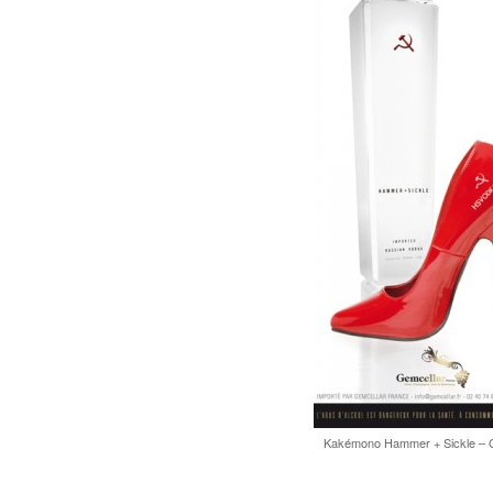
Kakémono Hammer + Sickle – 